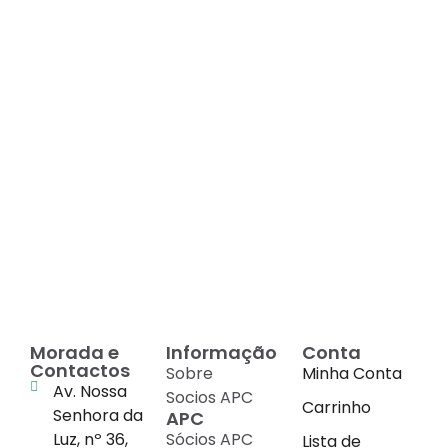
Decadas de dedicação e
conhecimento
em
cada suplemento
Morada e
Informação
Conta
Contactos
Sobre
Minha Conta
Av. Nossa
Socios APC
Carrinho
Senhora da
APC
Luz, nº 36,
Sócios APC
Lista de