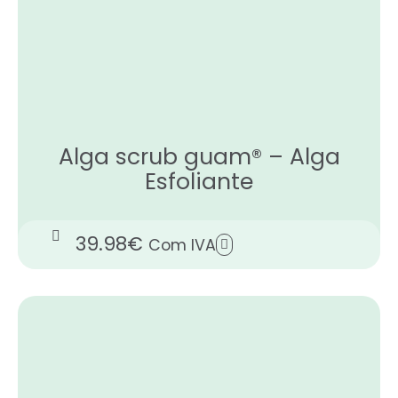
Alga scrub guam® – Alga
Esfoliante
39.98
€
Com IVA