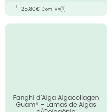
25.80
€
Com IVA
Fanghi d’Alga Algacollagen
Guam® – Lamas de Algas
c/Colagénio