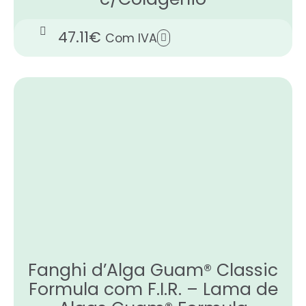
47.11
€
Com IVA
Fanghi d’Alga Guam® Classic
Formula com F.I.R. – Lama de