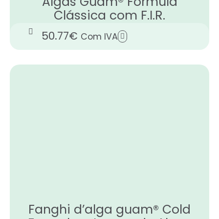
Algas Guam® Formula
Clássica com F.I.R.
50.77
€
Com IVA
Fanghi d’alga guam® Cold