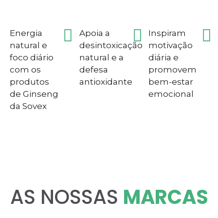
Energia
Apoia a
Inspiram
natural e
desintoxicação
motivação
foco diário
natural e a
diária e
com os
defesa
promovem
produtos
antioxidante
bem-estar
de Ginseng
emocional
da Sovex
AS NOSSAS
MARCAS