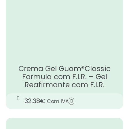
Crema Gel Guam®Classic
Formula com F.I.R. – Gel
Reafirmante com F.I.R.
32.38
€
Com IVA