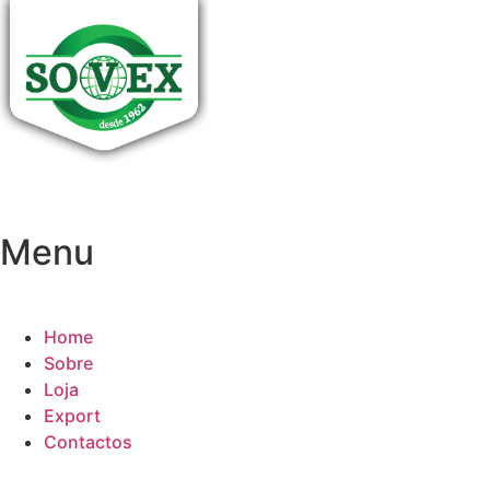
Pular
para
o
conteúdo
Menu
Home
Sobre
Loja
Export
Contactos