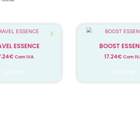
AVEL ESSENCE
BOOST ESSE
7.24
€
17.24
€
Com IVA
Com IV
Adicionar
Adicionar
onhecimento
em