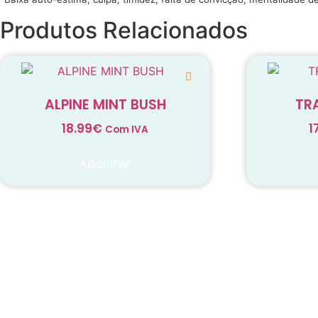
Produtos Relacionados
ALPINE MINT BUSH
TR
18.99
€
1
Com IVA
Adicionar
Decadas de dedicação e c
cada suplemento