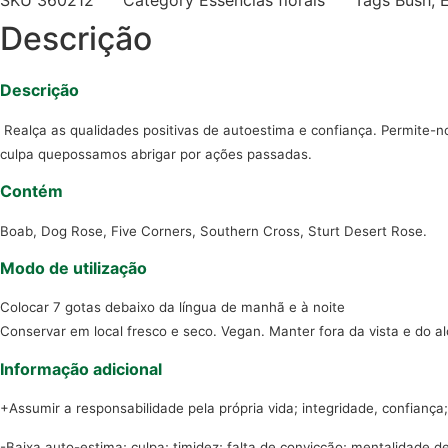
SKU
360212
Category
Essências florais
Tags
Bush
,
Descrição
Descrição
Realça as qualidades positivas de autoestima e confiança. Permite-
culpa quepossamos abrigar por ações passadas.
Contém
Boab, Dog Rose, Five Corners, Southern Cross, Sturt Desert Rose.
Modo de utilização
Colocar 7 gotas debaixo da língua de manhã e à noite
Conservar em local fresco e seco. Vegan. Manter fora da vista e do a
Informação adicional
+Assumir a responsabilidade pela própria vida; integridade, confiança;
-Baixa auto-estima; culpa; timidez; falta de convicção; mentalidade de