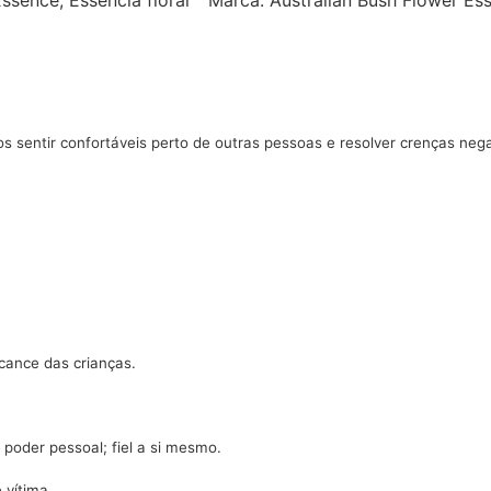
Essence
,
Essência floral
Marca:
Australian Bush Flower Es
nos sentir confortáveis perto de outras pessoas e resolver crenças 
lcance das crianças.
 poder pessoal; fiel a si mesmo.
 vítima.