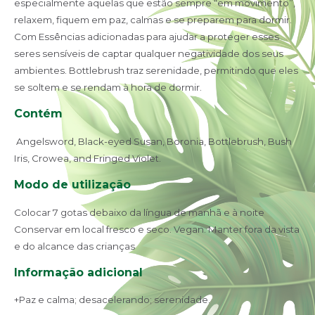
especialmente aquelas que estão sempre “em movimento”,
relaxem, fiquem em paz, calmas e se preparem para dormir.
Com Essências adicionadas para ajudar a proteger esses
seres sensíveis de captar qualquer negatividade dos seus
ambientes. Bottlebrush traz serenidade, permitindo que eles
se soltem e se rendam à hora de dormir.
Contém
Angelsword, Black-eyed Susan, Boronia, Bottlebrush, Bush
Iris, Crowea, and Fringed Violet.
Modo de utilização
Colocar 7 gotas debaixo da língua de manhã e à noite
Conservar em local fresco e seco. Vegan. Manter fora da vista
e do alcance das crianças
Informação adicional
+Paz e calma; desacelerando; serenidade.