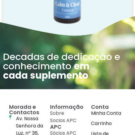
CALM & CLEAR ESSENCE
17.24
€
Decadas de dedicação e
Com IVA
conhecimento
em
Ler mais
cada suplemento
Morada e
Informação
Conta
Contactos
Sobre
Minha Conta
Av. Nossa
Socios APC
Carrinho
Senhora da
APC
Luz, nº 36,
Sócios APC
Lista de