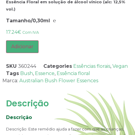
Essência Floral em solução de álcool vínico (alc: 12,5%
vol.)
Tamanho/0,30ml ℮
17.24
€
Com IVA
Adicionar
SKU
360244
Categories
Essências florais
,
Vegan
Tags
Bush
,
Essence
,
Essência floral
Marca:
Australian Bush Flower Essences
Descrição
Descrição
Descrição: Este remédio ajuda a fazer com que as crianças,