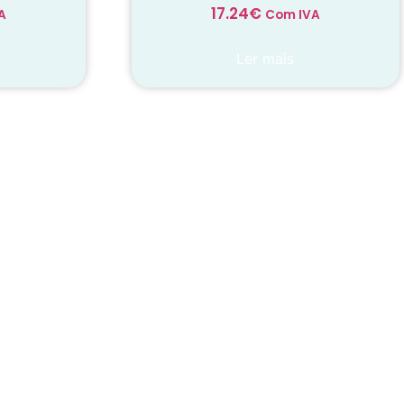
17.24
€
A
Com IVA
Ler mais