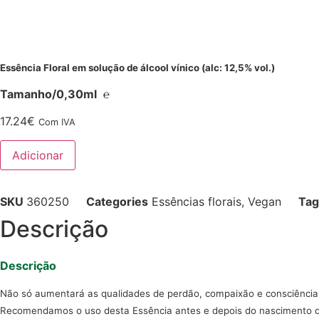
Essência Floral em solução de álcool vínico (alc: 12,5% vol.)
Tamanho/0,30ml ℮
17.24
€
Com IVA
Quantidade
Adicionar
de
SIBLING
HARMONY
SKU
360250
Categories
Essências florais
,
Vegan
Tag
Descrição
Descrição
Não só aumentará as qualidades de perdão, compaixão e consciência 
Recomendamos o uso desta Essência antes e depois do nascimento de