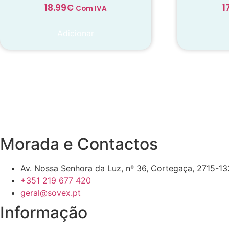
18.99
€
1
Com IVA
Adicionar
Decadas de dedicação e c
cada suplemento
Morada e Contactos
Av. Nossa Senhora da Luz, nº 36, Cortegaça, 2715-132
+351 219 677 420
geral@sovex.pt
Informação