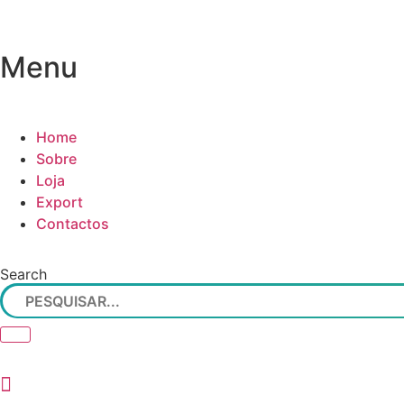
Pular
para
o
Menu
conteúdo
Home
Sobre
Loja
Export
Contactos
Search