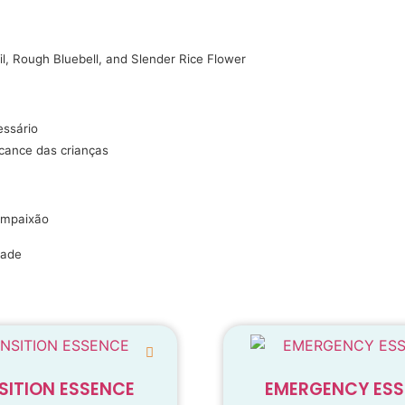
, Rough Bluebell, and Slender Rice Flower
essário
lcance das crianças
ompaixão
dade
SITION ESSENCE
EMERGENCY ES