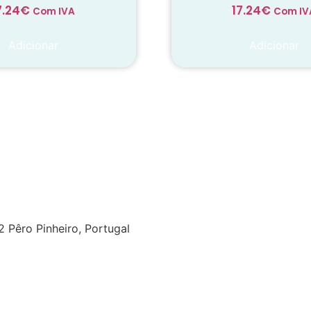
7.24
€
17.24
€
Com IVA
Com IV
Adicionar
Adicionar
onhecimento
em
 Pêro Pinheiro, Portugal