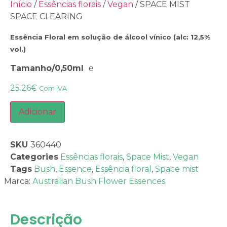
Início
/
Essências florais
/
Vegan
/ SPACE MIST
SPACE CLEARING
Essência Floral em solução de álcool vínico (alc: 12,5%
vol.)
Tamanho/0,50ml ℮
25.26
€
Com IVA
Adicionar
SKU
360440
Categories
Essências florais
,
Space Mist
,
Vegan
Tags
Bush
,
Essence
,
Essência floral
,
Space mist
Marca:
Australian Bush Flower Essences
Descrição