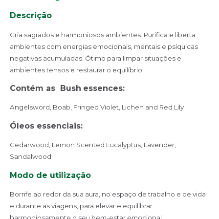
Descrição
Cria sagrados e harmoniosos ambientes. Purifica e liberta
ambientes com energias emocionais, mentais e psíquicas
negativas acumuladas. Ótimo para limpar situações e
ambientes tensos e restaurar o equilíbrio.
Con
tém
as
Bush
e
ssences
:
Angelsword, Boab, Fringed Violet, Lichen and Red Lily
Óleos essenciais
:
Cedarwood, Lemon Scented Eucalyptus, Lavender,
Sandalwood
Modo de utilização
Borrife ao redor da sua aura, no espaço de trabalho e de vida
e durante as viagens, para elevar e equilibrar
harmoniosamente o seu bem-estar emocional.