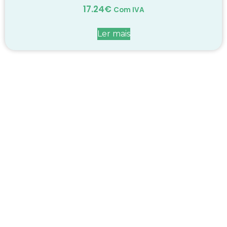
17.24
€
Com IVA
Ler mais
Decadas de dedicação e
conhecimento
em
cada suplemento