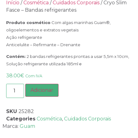
Início
/
Cosmética
/
Cuidados Corporais
/ Cryo Slim
Fasce – Bandas refrigerantes
Produto cosmético
Com algas marinhas Guam®,
oligoelementos e extratos vegetais
Ação refrigerante
Anticelulite – Refirmante – Drenante
Contém:
2 bandas refrigerantes prontas a usar 5,5m x 10cm,
Solução refrigerante utilizada 185ml ℮
38.00
€
Com IVA
Adicionar
SKU
25282
Categories
Cosmética
,
Cuidados Corporais
Marca:
Guam