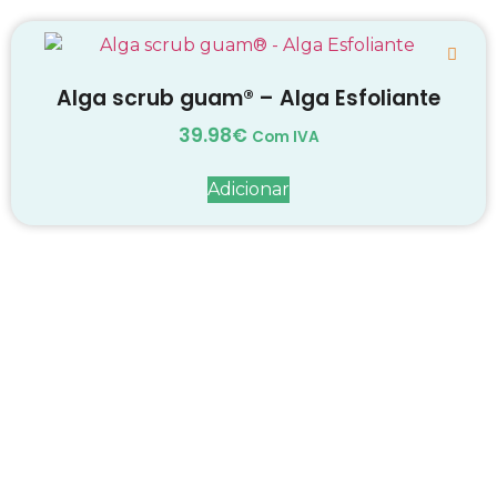
Alga scrub guam® – Alga Esfoliante
39.98
€
Com IVA
Adicionar
Decadas de dedicação e
conhecimento
em