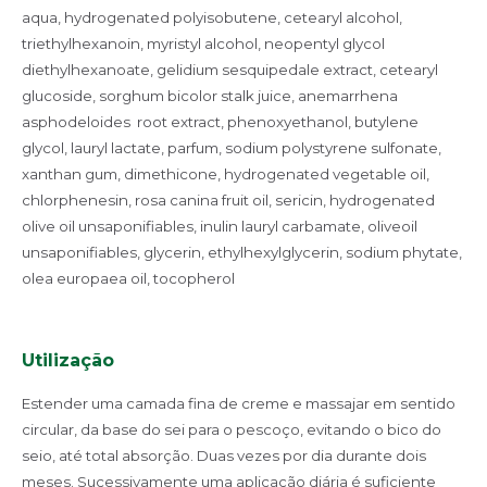
aqua, hydrogenated polyisobutene, cetearyl alcohol,
triethylhexanoin, myristyl alcohol, neopentyl glycol
diethylhexanoate, gelidium sesquipedale extract, cetearyl
glucoside, sorghum bicolor stalk juice, anemarrhena
asphodeloides root extract, phenoxyethanol, butylene
glycol, lauryl lactate, parfum, sodium polystyrene sulfonate,
xanthan gum, dimethicone, hydrogenated vegetable oil,
chlorphenesin, rosa canina fruit oil, sericin, hydrogenated
olive oil unsaponifiables, inulin lauryl carbamate, oliveoil
unsaponifiables, glycerin, ethylhexylglycerin, sodium phytate,
olea europaea oil, tocopherol
Utilização
Estender uma camada fina de creme e massajar em sentido
circular, da base do sei para o pescoço, evitando o bico do
seio, até total absorção. Duas vezes por dia durante dois
meses. Sucessivamente uma aplicação diária é suficiente