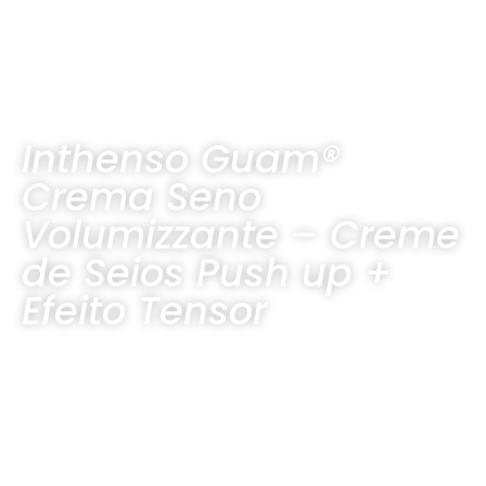
Inthenso Guam®
Crema Seno
Volumizzante – Creme
de Seios Push up +
Efeito Tensor