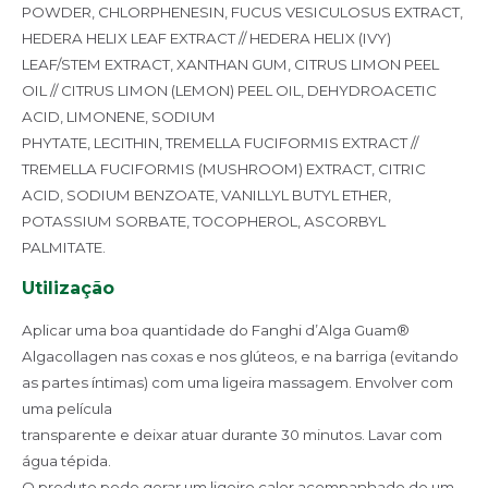
POWDER,
CHLORPHENESIN, FUCUS VESICULOSUS EXTRACT,
HEDERA HELIX LEAF EXTRACT // HEDERA HELIX (IVY)
LEAF/STEM EXTRACT,
XANTHAN GUM, CITRUS LIMON PEEL
OIL // CITRUS LIMON (LEMON) PEEL OIL, DEHYDROACETIC
ACID, LIMONENE, SODIUM
PHYTATE, LECITHIN, TREMELLA FUCIFORMIS EXTRACT //
TREMELLA FUCIFORMIS (MUSHROOM) EXTRACT, CITRIC
ACID, SODIUM
BENZOATE, VANILLYL BUTYL ETHER,
POTASSIUM SORBATE, TOCOPHEROL, ASCORBYL
PALMITATE.
Utilização
Aplicar uma boa quantidade do Fanghi d’Alga Guam®
Algacollagen
nas coxas e nos glúteos, e na barriga (evitando
as partes íntimas)
com uma ligeira massagem. Envolver com
uma película
transparente e deixar atuar durante 30 minutos. Lavar com
água
tépida.
O produto pode gerar um ligeiro calor acompanhado de um