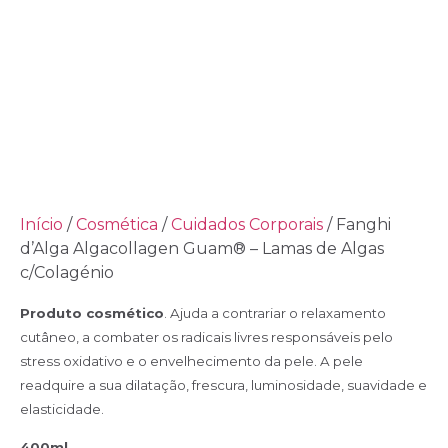
Início
/
Cosmética
/
Cuidados Corporais
/ Fanghi
d’Alga Algacollagen Guam® – Lamas de Algas
c/Colagénio
Produto cosmético
. Ajuda a contrariar o relaxamento
cutâneo, a combater os radicais livres responsáveis pelo
stress oxidativo e o envelhecimento da pele. A
pele
readquire a sua dilatação, frescura, luminosidade, suavidade e
elasticidade.
400ml