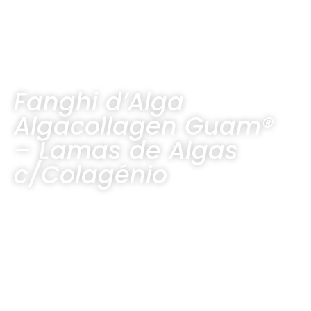
Fanghi d’Alga
Algacollagen Guam®
– Lamas de Algas
c/Colagénio