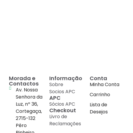
Decadas de dedicação e
conhecimento
em
cada suplemento
Morada e
Informação
Conta
Contactos
Sobre
Minha Conta
Av. Nossa
Socios APC
Carrinho
Senhora da
APC
Luz, nº 36,
Sócios APC
Lista de
Checkout
Cortegaça,
Desejos
Livro de
2715-132
Reclamações
Pêro
Pinheiro,