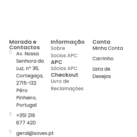
conhecimento
em
cada suplemento
Morada e
Informação
Conta
Contactos
Sobre
Minha Conta
Av. Nossa
Socios APC
Carrinho
Senhora da
APC
Luz, nº 36,
Sócios APC
Lista de
Checkout
Cortegaça,
Desejos
Livro de
2715-132
Reclamações
Pêro
Pinheiro,
Portugal
+351 219
677 420
geral@sovex.pt