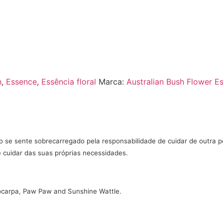
h
,
Essence
,
Essência floral
Marca:
Australian Bush Flower E
do se sente
sobrecarregado pela responsabilidade de cuidar
de outra p
e cuidar das suas próprias necessidades.
rocarpa, Paw Paw and
Sunshine Wattle.