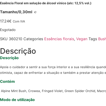
Essência Floral em solução de álcool vínico (alc: 12,5% vol.)
Tamanho/0,30ml ℮
17.24
€
Com IVA
Esgotado
SKU
360210
Categories
Essências florais
,
Vegan
Tags
Bus
Descrição
Descrição
Apoia o cuidador a sentir a sua força
interior e a sua resiliência quan
otimista, capaz de
enfrentar a situação e também a prestar atenção
Contém
Alpine Mint Bush, Crowea, Fringed Violet,
Green Spider Orchid, Mac
Modo de utilização