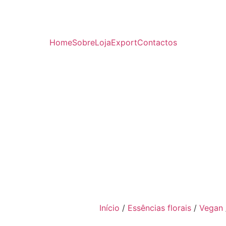
Home
Sobre
Loja
Export
Contactos
Início
/
Essências florais
/
Vegan