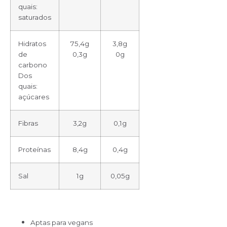
quais:
saturados
Hidratos
75,4g
3,8g
de
0,3g
0g
carbono
Dos
quais:
açúcares
Fibras
3,2g
0,1g
Proteínas
8,4g
0,4g
Sal
1g
0,05g
Aptas para vegans