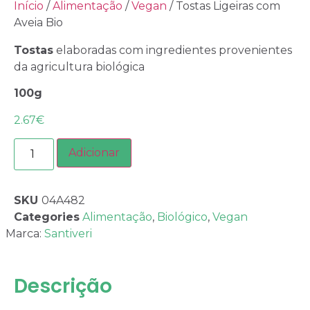
Início
/
Alimentação
/
Vegan
/ Tostas Ligeiras com
Aveia Bio
Tostas
elaboradas com ingredientes provenientes
da agricultura biológica
100g
2.67
€
Adicionar
SKU
04A482
Categories
Alimentação
,
Biológico
,
Vegan
Marca:
Santiveri
Descrição