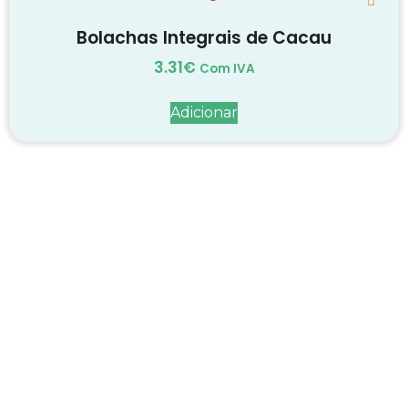
Bolachas Integrais de Cacau
3.31
€
Com IVA
Adicionar
Decadas de dedicação e
conhecimento
em
cada suplemento