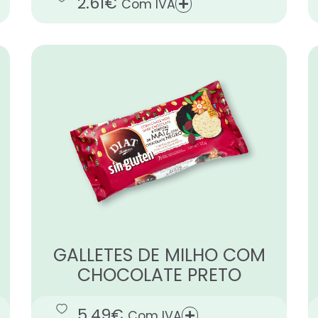
2.61
€
Com IVA
GALLETES DE MILHO COM
CHOCOLATE PRETO
5.49
€
Com IVA