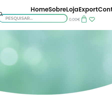
Home
Sobre
Loja
Export
Con
0.00
€
n