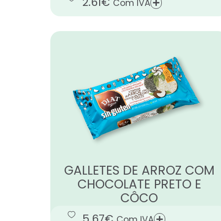
2.61
€
Com IVA
GALLETES DE ARROZ COM
CHOCOLATE PRETO E
CÔCO
5.67
€
Com IVA