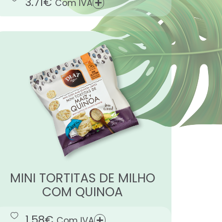
3.71
€
Com IVA
MINI TORTITAS DE MILHO
COM QUINOA
1.58
€
Com IVA