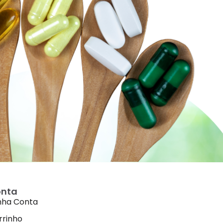
nta
nha Conta
rrinho