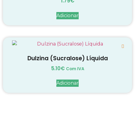
1.79
€
Adicionar
Dulzina (Sucralose) Líquida
5.10
€
Com IVA
Adicionar