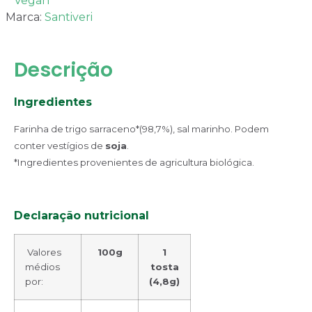
Vegan
Marca:
Santiveri
Descrição
Ingredientes
Farinha de trigo sarraceno*(98,7%), sal marinho. Podem
conter vestígios de
soja
.
*Ingredientes provenientes de agricultura biológica.
Declaração nutricional
Valores
100g
1
médios
tosta
por:
(4,8g)