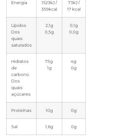
Energia
1523kJ /
73kJ /
359kcal
17 kcal
Lípidos
2,1g
0,1g
Dos
0,5g
0,0g
quais:
saturados
Hidratos
75g
4g
de
1g
0g
carbono
Dos
quais:
açúcares
Proteínas
10g
0g
Sal
1,6g
0g