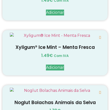
1.49
€
Com IVA
Adicionar
Xyligum® Ice Mint – Menta Fresca
1.49
€
Com IVA
Adicionar
Noglut Bolachas Animais da Selva