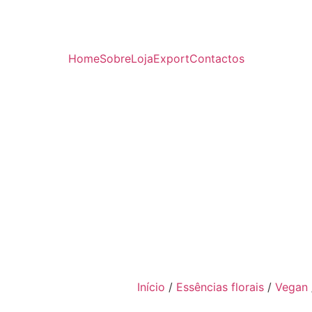
Home
Sobre
Loja
Export
Contactos
Início
/
Essências florais
/
Vegan