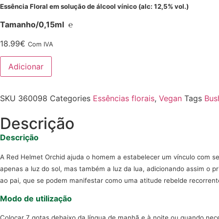
Essência Floral em solução de álcool vínico (alc: 12,5% vol.)
Tamanho/0,15ml ℮
18.99
€
Com IVA
Adicionar
SKU
360098
Categories
Essências florais
,
Vegan
Tags
Bus
Descrição
Descrição
A Red Helmet Orchid ajuda o homem a estabelecer um vínculo com seu fi
apenas a luz do sol, mas também a luz da lua, adicionando assim o pr
ao pai, que se podem manifestar como uma atitude rebelde recorrente 
Modo de utilização
Colocar 7 gotas debaixo da língua de manhã e à noite ou quando nec