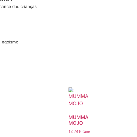
lcance das crianças
i; egoísmo
MUMMA
MOJO
17.24
€
Com