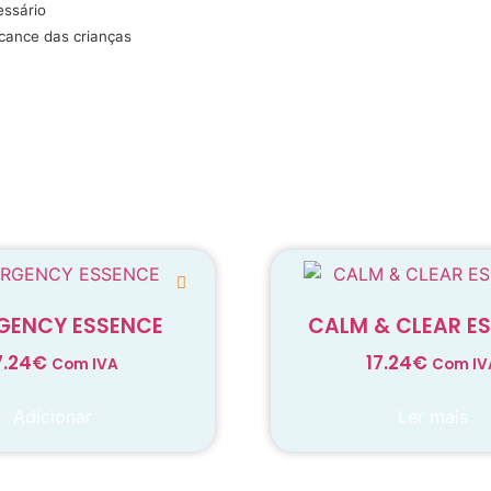
essário
lcance das crianças
GENCY ESSENCE
CALM & CLEAR E
7.24
€
17.24
€
Com IVA
Com IV
Adicionar
Ler mais