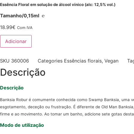
Essência Floral em solução de álcool vínico (alc: 12,5% vol.)
Tamanho/0,15ml ℮
18.99
€
Com IVA
Quantidade
Adicionar
de
BANKSIA
ROBUR
SKU
360006
Categories
Essências florais
,
Vegan
Ta
Descrição
Descrição
Banksia Robur é comumente conhecida como Swamp Banksia, uma vez 
esgotamento, deceção ou frustração. É diferente de Old Man Banksia
firme e ao movimento. Ao tomar um banho, adicione sete gotas desta 
Modo de utilização