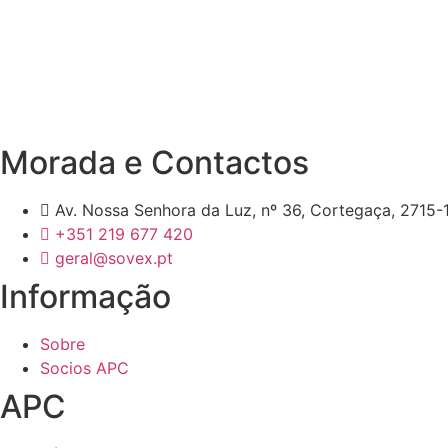
Decadas de dedicação e c
cada suplemento
Morada e Contactos
Av. Nossa Senhora da Luz, nº 36, Cortegaça, 2715-1
+351 219 677 420
geral@sovex.pt
Informação
Sobre
Socios APC
APC