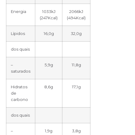
Energia
1033kJ
2066kJ
(247Kcal)
(494Kcal)
Lípidos
16,0g
32,0g
dos quais
–
5,9g
11,8g
saturados
Hidratos
8,6g
17,1g
de
carbono
dos quais
–
1,9g
3,8g