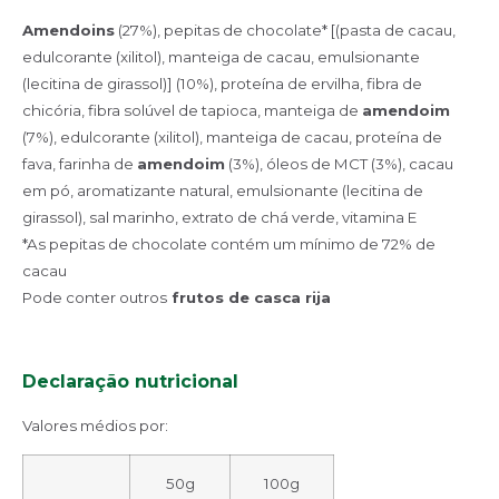
Amendoins
(27%), pepitas de chocolate* [(pasta de cacau,
edulcorante (xilitol), manteiga de cacau, emulsionante
(lecitina de girassol)] (10%), proteína de ervilha, fibra de
chicória, fibra solúvel de tapioca, manteiga de
amendoim
(7%), edulcorante (xilitol), manteiga de cacau, proteína de
fava, farinha de
amendoim
(3%), óleos de MCT (3%), cacau
em pó, aromatizante natural, emulsionante (lecitina de
girassol), sal marinho, extrato de chá verde, vitamina E
*As pepitas de chocolate contém um mínimo de 72% de
cacau
Pode conter outros
frutos de casca rija
Declaração nutricional
Valores médios por:
50g
100g