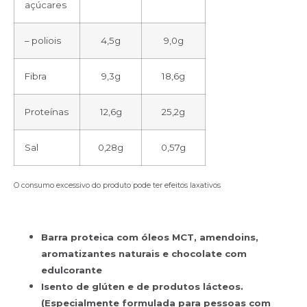
açúcares
– poliois
4,5g
9,0g
Fibra
9,3g
18,6g
Proteínas
12,6g
25,2g
Sal
0,28g
0,57g
O consumo excessivo do produto pode ter efeitos laxativos
Barra proteica com óleos MCT, amendoins,
aromatizantes naturais e chocolate com
edulcorante
Isento de glúten e de produtos lácteos.
(Especialmente formulada para pessoas com