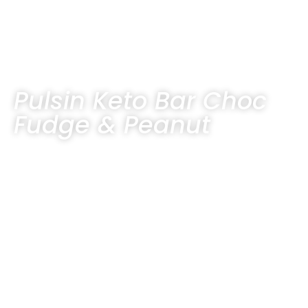
Pulsin Keto Bar Choc
Fudge & Peanut