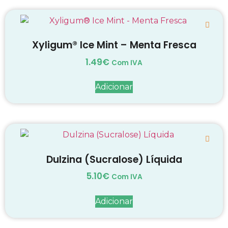
Xyligum® Ice Mint – Menta Fresca
1.49
€
Com IVA
Adicionar
Dulzina (Sucralose) Líquida
5.10
€
Com IVA
Adicionar