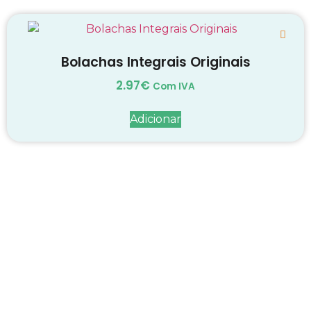
Bolachas Integrais Originais
2.97
€
Com IVA
Adicionar
Decadas de dedicação e
conhecimento
em