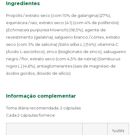
Ingredientes
Propólis / extrato seco (com 10% de galangina) (27%),
equinácea / raiz, extrato seco (4:1) (com 4% de polifenóis)
(
Echinacea purpúrea
Moench) (18,5%), agente de
revestimento (gelatina), salgueiro branco / córtex, extrato
seco (com 3% de salicina)
(Salix alba L
.) (14%), vitamina C
(Ácido L-ascórbico), zinco (bisglicinato de zinco), sabugueiro
negro / flor, extrato seco (com 4,5% de rutina) (
Sambucus
nigra
L.) (4,6%), antiaglomerantes (sais de magnésio de
ácidos gordos, dióxido de silício).
Informação complementar
Toma diária recomendada: 2 cápsulas
Cada 2 cápsulas fornece:
%VRN