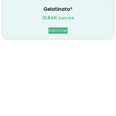
Gelatinato®
31.64
€
Com IVA
Adicionar
Decadas de dedicação e
conhecimento
em
cada suplemento