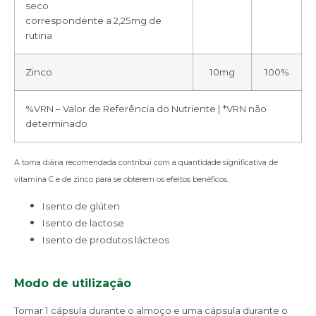
seco
correspondente a 2,25mg de
rutina
Zinco
10mg
100%
%VRN – Valor de Referência do Nutriente | *VRN não
determinado
A toma diária recomendada contribui com a quantidade significativa de
vitamina C e de zinco para se obterem os efeitos benéficos.
Isento de glúten
Isento de lactose
Isento de produtos lácteos
Modo de
utilização
Tomar 1 cápsula durante o almoço e uma cápsula durante o