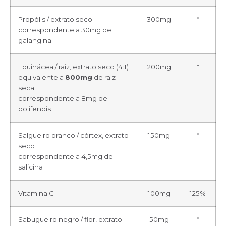
Propólis / extrato seco
300mg
*
correspondente a 30mg de
galangina
Equinácea / raiz, extrato seco (4:1)
200mg
*
equivalente a
800mg
de raiz
seca
correspondente a 8mg de
polifenois
Salgueiro branco / córtex, extrato
150mg
*
seco
correspondente a 4,5mg de
salicina
Vitamina C
100mg
125%
Sabugueiro negro / flor, extrato
50mg
*