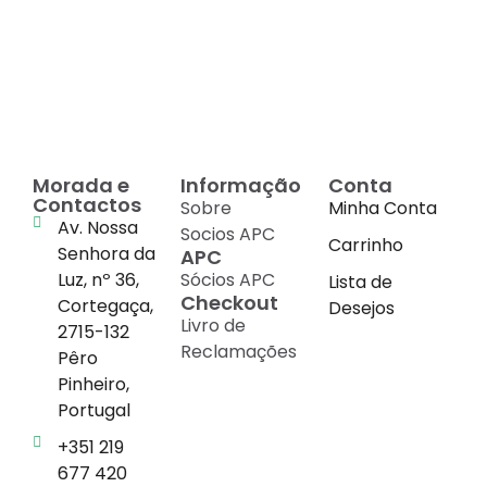
Decadas de dedicação e
conhecimento
em
cada suplemento
Morada e
Informação
Conta
Contactos
Sobre
Minha Conta
Av. Nossa
Socios APC
Carrinho
Senhora da
APC
Luz, nº 36,
Sócios APC
Lista de
Checkout
Cortegaça,
Desejos
Livro de
2715-132
Reclamações
Pêro
Pinheiro,
Portugal
+351 219
677 420