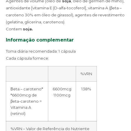
Agentes de volume (óleo de
soja
, óleo de gérmen de milho),
antioxidante [vitamina E (D-alfa-tocoferol], vitamina A (βeta –
caroteno 30% em óleo de girassol), agentes de revestimento
(gelatina, glicerina, carotenos).
Contem
soja.
Informação complementar
Toma diária recomendada: 1 cápsula
Cada cápsula fornece:
%VRN
Βeta – caroteno*
6600mcg
138%
*6600mcg de
1100mcg
βeta-caroteno =
Vitamina A
(retinol)
%VRN – Valor de Referência do Nutriente