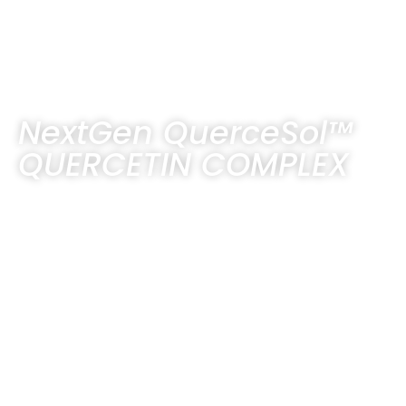
NextGen QuerceSol™
QUERCETIN COMPLEX