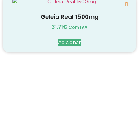
Geleia Real 1500mg
31.71
€
Com IVA
Adicionar
Decadas de dedicação e
conhecimento
em
cada suplemento