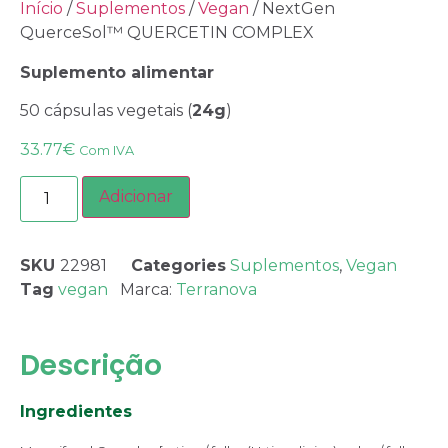
Início
/
Suplementos
/
Vegan
/ NextGen
QuerceSol™ QUERCETIN COMPLEX
Suplemento alimentar
50 cápsulas vegetais (
24g
)
33.77
€
Com IVA
Adicionar
SKU
22981
Categories
Suplementos
,
Vegan
Tag
vegan
Marca:
Terranova
Descrição
Ingredientes