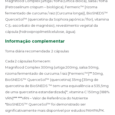
Magnifood Complex [urtiga / folha (Urtica dioica), salsa / folha
(Petroselinum crispum
– biológica), Fermeric™ [rizoma
fermentado de curcuma / raiz (Curcuma longa)], BioSNEDS™
QuerceSol™ (quercetina da Sophora japónica / flor), vitamina
C (L-ascorbato de magnésio),
revestimento vegetal da
cápsula (hidroxipropilmetilcelulose, água).
Informação complementar
Toma diária recomendada: 2 cápsulas
Cada 2 cápsulas fornecem:
Magnifood Complex 300mg (urtiga 200mg, salsa 50mg,
rizoma fermentado de curcuma / raiz
[Fermeric™]** 50mg,
BioSNEDS™ QuerceSol™ (quercetina) 35mg [35mg de
quercetina de BioSNEDS
™ tem uma equivalência a 535,5mg
de uma quercetina estandardizada]*, vitamina C 150mg (188%
VRN)***
***VRN – Valor de Referência do Nutriente
*BioSNEDS™ QuerceSol™ foi demonstrado ser
significativamente mais disponível por estudos
PAMPA/PK.