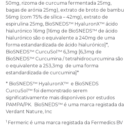
50mg, rizoma de curcuma fermentada 25mg,
bagas de arónia 25mg), extrato de broto de bambu
56mg (com 75% de sílica – 42mg), extrato de
espirulina 25mg, BioSNEDS™ HyaluronX™ ácido
hialurónico 16mg [16mg de BioSNEDS™ de ácido
hialurónico são o equivalente a 240mg de uma
forma estandardizada de ácido hialurónico]*,
BioSNEDS™ CurcuSol™ 6,3mg [6,3mg de
BioSNEDS™ Curcumina / tetrahidrocurcumina são
o equivalente a 253,3mg de uma forma
estandardizada de curcumina]*
* BioSNEDS™ HyaluronX™ e BioSNEDS
CurcuSol™ foi demonstrado serem
significativamente mais disponíveis por estudos
PAMPA/PK. BioSNEDS™ é uma marca registada da
Verdant Nature, Inc
1
Fermeric é uma marca registada da Fermedics BV