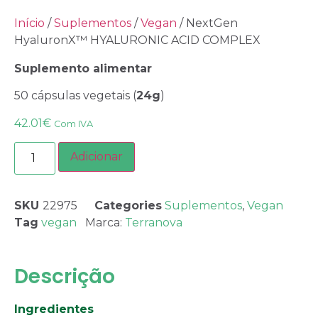
Início
/
Suplementos
/
Vegan
/ NextGen
HyaluronX™ HYALURONIC ACID COMPLEX
Suplemento alimentar
50 cápsulas vegetais (
24g
)
42.01
€
Com IVA
Adicionar
SKU
22975
Categories
Suplementos
,
Vegan
Tag
vegan
Marca:
Terranova
Descrição
Ingredientes