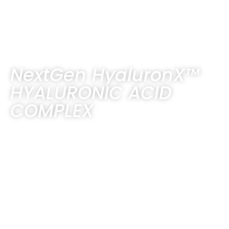
NextGen HyaluronX™
HYALURONIC ACID
COMPLEX