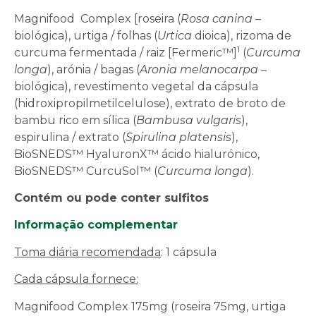
Magnifood Complex [roseira (
Rosa canina
–
biológica), urtiga / folhas (
Urtica
dioica), rizoma de
1
curcuma fermentada / raiz [Fermeric™]
(
Curcuma
longa
), arónia / bagas (
Aronia melanocarpa
–
biológica), revestimento vegetal da cápsula
(hidroxipropilmetilcelulose), extrato de broto de
bambu rico em sílica (
Bambusa vulgaris
),
espirulina / extrato (
Spirulina platensis
),
BioSNEDS™ HyaluronX™ ácido hialurónico,
BioSNEDS™ CurcuSol™ (
Curcuma longa
).
Contém ou pode conter sulfitos
Informação complementar
Toma diária recomendada
: 1 cápsula
Cada cápsula fornece:
Magnifood Complex 175mg (roseira 75mg, urtiga