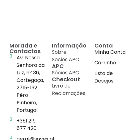
conhecimento
em
cada suplemento
Morada e
Informação
Conta
Contactos
Sobre
Minha Conta
Av. Nossa
Socios APC
Carrinho
Senhora da
APC
Luz, nº 36,
Sócios APC
Lista de
Checkout
Cortegaça,
Desejos
Livro de
2715-132
Reclamações
Pêro
Pinheiro,
Portugal
+351 219
677 420
geral@sovex.pt