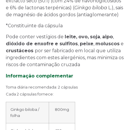
extracto seco (50:1) (com 24% de flavonoglicósidos
e 6% de lactonas terpénicas) (
Ginkgo biloba
L.), sais
de magnésio de ácidos gordos (antiaglomerante)
*Constituinte da cápsula
Pode conter vestígios de
leite,
ovo,
soja
,
aipo
,
dióxido de enxofre
e sulfitos
,
peixe
,
moluscos
e
crustáceos
por ser fabricado em local que utiliza
ingredientes com estes alergénios, mas minimiza os
riscos de contaminação cruzada
Informação complementar
Toma diária recomendada: 2 cápsulas
Cada 2 cápsulas fornece:
Ginkgo biloba /
800mg
folha