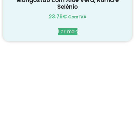
Mangostão com Aloé Vera, Romã e
Selénio
23.76
€
Com IVA
Ler mais
Decadas de dedicação e
conhecimento
em
cada suplemento