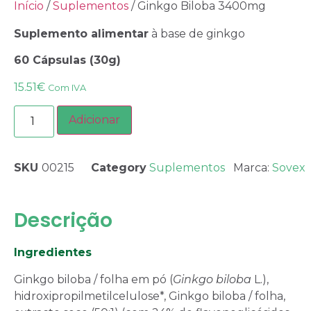
Início
/
Suplementos
/ Ginkgo Biloba 3400mg
Suplemento alimentar
à base de ginkgo
60 Cápsulas (30g)
15.51
€
Com IVA
Adicionar
SKU
00215
Category
Suplementos
Marca:
Sovex
Descrição
Ingredientes
Ginkgo biloba / folha em pó (
Ginkgo biloba
L.),
hidroxipropilmetilcelulose*, Ginkgo biloba / folha,