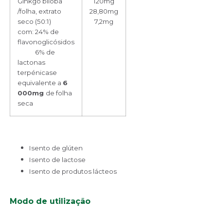
Ginkgo biloba
120mg
/folha, extrato
28,80mg
seco (50:1)
7,2mg
com: 24% de
flavonoglicósidos
6% de
lactonas
terpénicas
e
equivalente a
6
000mg
de folha
seca
Isento de glúten
Isento de lactose
Isento de produtos lácteos
Modo de
utilização