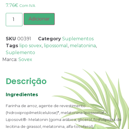
7.76
€
Com IVA
Adicionar
SKU
00391
Category
Suplementos
Tags
lipo sovex
,
lipossomal
,
melatonina
,
Suplemento
Marca:
Sovex
Descrição
Ingredientes
Farinha de arroz, agente de revestimento
(hidroxipropilmetilcelulose)*, melatonina lipossomal –
Liposovit®- Melatonin (goma arábica, glicerol, fosfolípidos de
lecitina de girassol, melatonina, alfa-tocoferol),