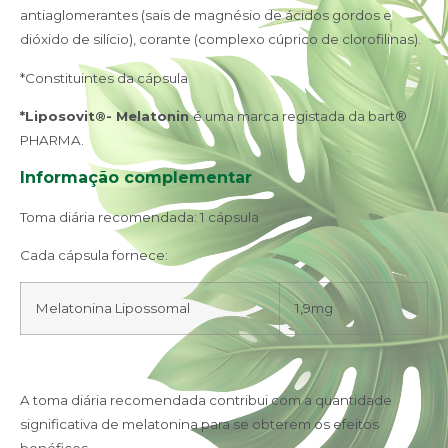
antiaglomerantes (sais de magnésio de ácidos gordos e
dióxido de silício), corante (complexo cúprico de clorofilinas).
*Constituintes da cápsula
*Liposovit
®- Melatonin
é uma marca registada da bart®
PHARMA.
Informação complementar
Toma diária recomendada: 1 cápsula
Cada cápsula fornece:
Melatonina Lipossomal
1,9mg
A toma diária recomendada contribui com a quantidade
significativa de melatonina para se obterem os efeitos