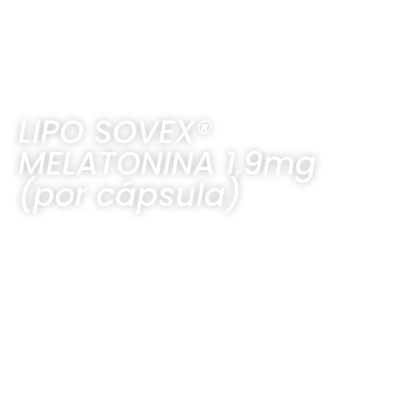
LIPO SOVEX®
MELATONINA 1,9mg
(por cápsula)