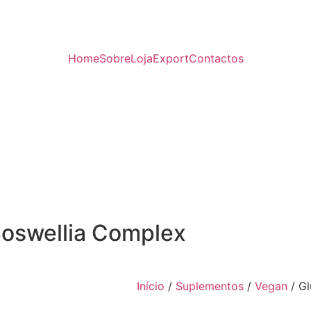
Home
Sobre
Loja
Export
Contactos
Boswellia Complex
Início
/
Suplementos
/
Vegan
/ Gl