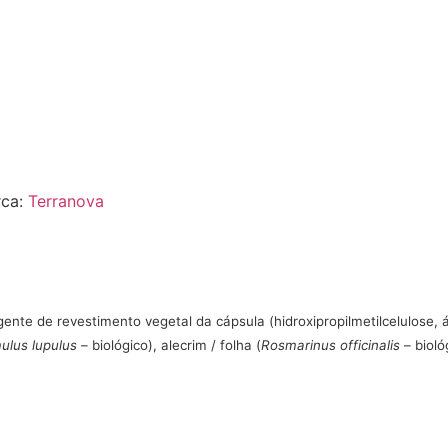
ca:
Terranova
ente de revestimento vegetal da cápsula (hidroxipropilmetilcelulose, 
lus lupulus
– biológico), alecrim / folha (
Rosmarinus officinalis
– bioló