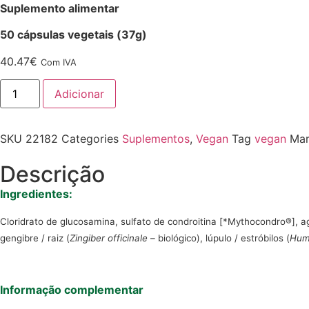
Suplemento alimentar
50 cápsulas vegetais (37g)
40.47
€
Com IVA
Adicionar
SKU
22182
Categories
Suplementos
,
Vegan
Tag
vegan
Mar
Descrição
Ingredientes:
Cloridrato de glucosamina, sulfato de condroitina [*Mythocondro®], ag
gengibre / raiz (
Zingiber officinale
– biológico), lúpulo / estróbilos (
Humu
Informação complementar