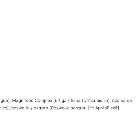
água), Magnifood Complex [urtiga / folha (
Urtica dioica
), rizoma de
gico), boswellia / extrato (
Boswellia serrata
) [** AprèsFlex®]