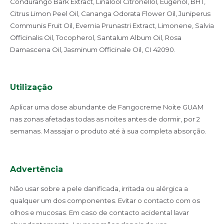
Condurango Bark Extract, Linalool Citronellol, Eugenol, BHT,
Citrus Limon Peel Oil, Cananga Odorata Flower Oil, Juniperus
Communis Fruit Oil, Evernia Prunastri Extract, Limonene, Salvia
Officinalis Oil, Tocopherol, Santalum Album Oil, Rosa
Damascena Oil, Jasminum Officinale Oil, CI 42090.
Utilização
Aplicar uma dose abundante de Fangocreme Noite GUAM
nas zonas afetadas todas as noites antes de dormir, por 2
semanas. Massajar o produto até à sua completa absorção.
Advertência
Não usar sobre a pele danificada, irritada ou alérgica a
qualquer um dos componentes. Evitar o contacto com os
olhos e mucosas. Em caso de contacto acidental lavar