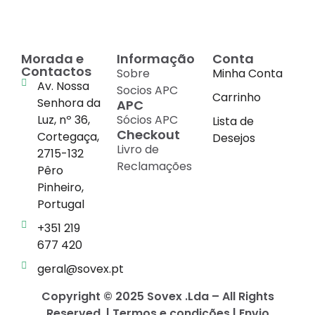
Morada e
Informação
Conta
Contactos
Sobre
Minha Conta
Av. Nossa
Socios APC
Carrinho
Senhora da
APC
Luz, nº 36,
Sócios APC
Lista de
Checkout
Cortegaça,
Desejos
Livro de
2715-132
Reclamações
Pêro
Pinheiro,
Portugal
+351 219
677 420
geral@sovex.pt
Copyright © 2025 Sovex .Lda – All Rights
Reserved. | Termos e condições | Envio