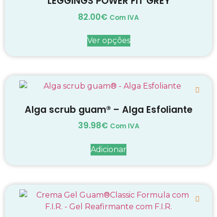
LEGGINGS POWER FIT GREY
82.00
€
Com IVA
Ver opções
Alga scrub guam® – Alga Esfoliante
39.98
€
Com IVA
Adicionar