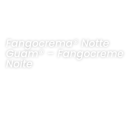
Fangocrema® Notte
Guam® – Fangocreme
Noite