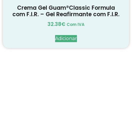
Crema Gel Guam®Classic Formula
com F.I.R. – Gel Reafirmante com F.I.R.
32.38
€
Com IVA
Adicionar
Decadas de dedicação e
conhecimento
em
cada suplemento