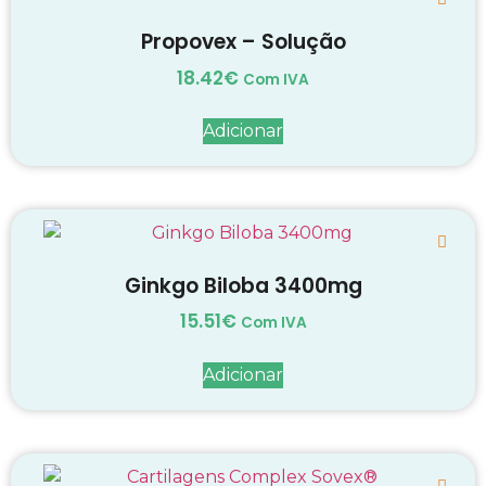
Propovex – Solução
18.42
€
Com IVA
Adicionar
Ginkgo Biloba 3400mg
15.51
€
Com IVA
Adicionar