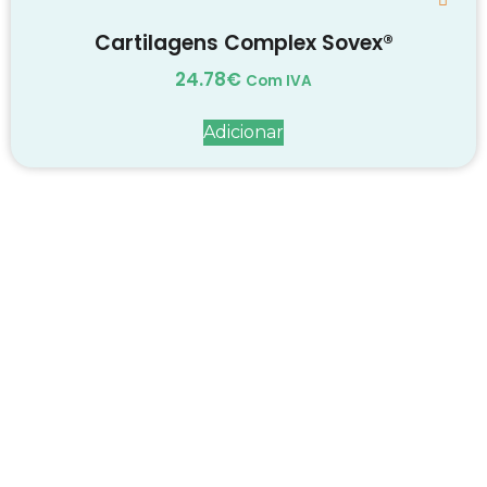
Cartilagens Complex Sovex®
24.78
€
Com IVA
Adicionar
Decadas de dedicação e
conhecimento
em
cada suplemento