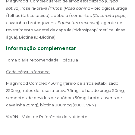
Magnifood Complex [farelo de arroz estabilizado (
Oryza
sativa
), roseira-brava / frutos (
Rosa canina
– biológica), urtiga
/ folhas (
Urtica dioica
), abóbora / sementes
(Cucurbita
pepo
),
cavalinha / brotos jovens (
Equisetum arvense
)], agente de
revestimento vegetal da cápsula (hidroxipropilmetilcelulose,
água), Biotina (D-Biotina).
Informação complementar
Toma diária recomendada
: 1 cápsula
Cada cápsula fornece
:
Magnifood Complex 450mg (farelo de arroz estabilizado
250mg, frutos de roseira-brava 75mg, folhas de urtiga 50mg,
sementes de pevides de abóbora 50mg, brotos jovens de
cavalinha 25mg), biotina 300mcg (600% VRN)
%VRN – Valor de Referência do Nutriente