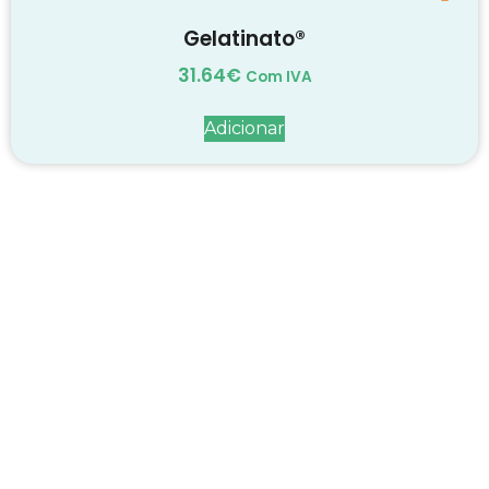
Gelatinato®
31.64
€
Com IVA
Adicionar
Decadas de dedicação e
conhecimento
em
cada suplemento