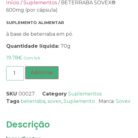
Início
/
Suplementos
/ BETERRABA SOVEX®
600mg (por cápsula)
SUPLEMENTO ALIMENTAR
à base de beterraba em pó.
Quantidade líquida:
70g
19.78
€
Com IVA
Adicionar
SKU
00027
Category
Suplementos
Tags
beterraba
,
sovex
,
Suplemento
Marca:
Sovex
Descrição