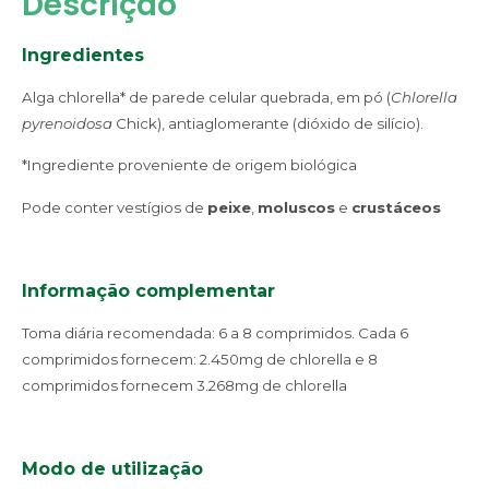
Descrição
Ingredientes
Alga chlorella* de parede celular quebrada, em pó (
Chlorella
pyrenoidosa
Chick), antiaglomerante (dióxido de silício).
*Ingrediente proveniente de origem biológica
Pode conter vestígios de
peixe
,
moluscos
e
crustáceos
Informação complementar
Toma diária recomendada:
6 a 8 comprimidos. Cada 6
comprimidos fornecem: 2.450mg de chlorella e 8
comprimidos fornecem 3.268mg de chlorella
Modo de utilização