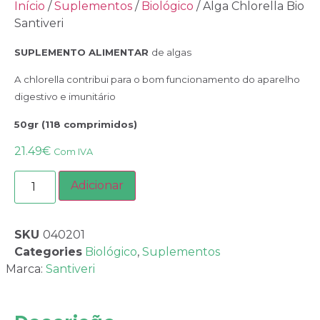
Início
/
Suplementos
/
Biológico
/ Alga Chlorella Bio
Santiveri
SUPLEMENTO ALIMENTAR
de algas
A chlorella contribui para o bom funcionamento do aparelho
digestivo e imunitário
50gr (118 comprimidos)
21.49
€
Com IVA
Adicionar
SKU
040201
Categories
Biológico
,
Suplementos
Marca:
Santiveri