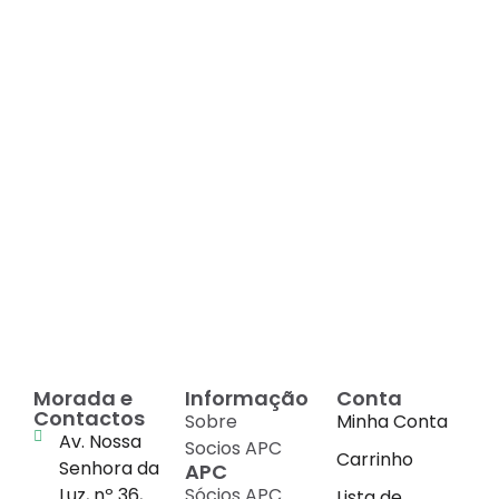
Decadas de dedicação e
conhecimento
em
cada suplemento
Morada e
Informação
Conta
Contactos
Sobre
Minha Conta
Av. Nossa
Socios APC
Carrinho
Senhora da
APC
Luz, nº 36,
Sócios APC
Lista de