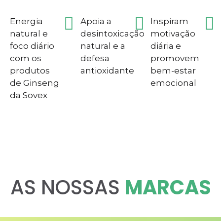
Energia
Apoia a
Inspiram
natural e
desintoxicação
motivação
foco diário
natural e a
diária e
com os
defesa
promovem
produtos
antioxidante
bem-estar
de Ginseng
emocional
da Sovex
AS NOSSAS
MARCAS