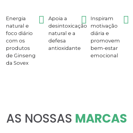
Energia
Apoia a
Inspiram
natural e
desintoxicação
motivação
foco diário
natural e a
diária e
com os
defesa
promovem
produtos
antioxidante
bem-estar
de Ginseng
emocional
da Sovex
AS NOSSAS
MARCAS