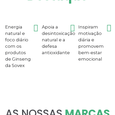
Energia
Apoia a
Inspiram
natural e
desintoxicação
motivação
foco diário
natural e a
diária e
com os
defesa
promovem
produtos
antioxidante
bem-estar
de Ginseng
emocional
da Sovex
AS NOSSAS
MARCAS