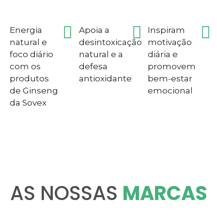
Energia
Apoia a
Inspiram
natural e
desintoxicação
motivação
foco diário
natural e a
diária e
com os
defesa
promovem
produtos
antioxidante
bem-estar
de Ginseng
emocional
da Sovex
AS NOSSAS
MARCAS