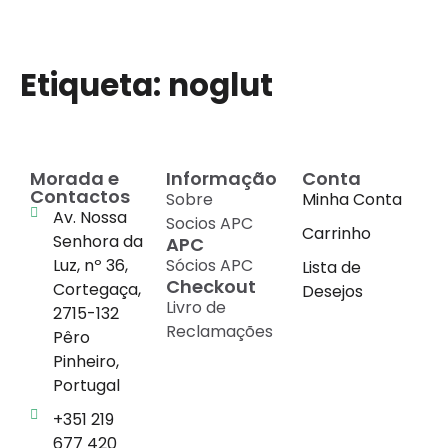
Etiqueta:
noglut
Morada e
Informação
Conta
Contactos
Sobre
Minha Conta
Av. Nossa
Socios APC
Carrinho
Senhora da
APC
Luz, nº 36,
Sócios APC
Lista de
Checkout
Cortegaça,
Desejos
Livro de
2715-132
Reclamações
Pêro
Pinheiro,
Portugal
+351 219
677 420