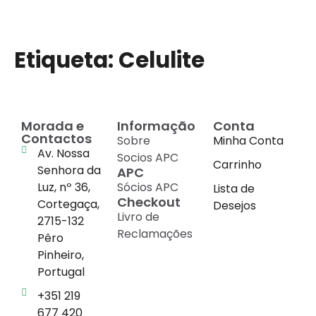
Etiqueta:
Celulite
Morada e
Informação
Conta
Contactos
Sobre
Minha Conta
Av. Nossa
Socios APC
Carrinho
Senhora da
APC
Luz, nº 36,
Sócios APC
Lista de
Checkout
Cortegaça,
Desejos
Livro de
2715-132
Reclamações
Pêro
Pinheiro,
Portugal
+351 219
677 420