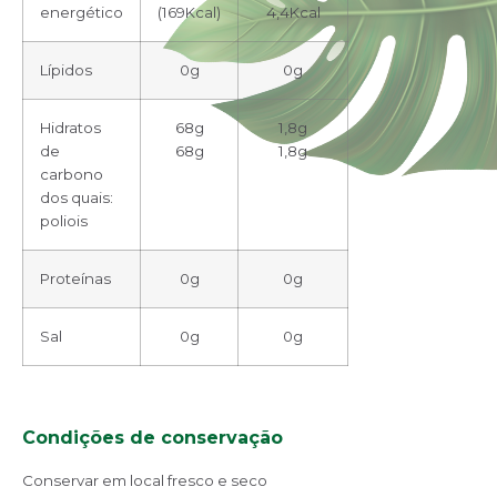
energético
(169Kcal)
4,4Kcal
Lípidos
0g
0g
Hidratos
68g
1,8g
de
68g
1,8g
carbono
dos quais:
poliois
Proteínas
0g
0g
Sal
0g
0g
Condições de conservação
Conservar em local fresco e seco