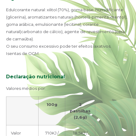
Edulcorante natural: xilitol (70%), goma base, humidificante
(glicerina),
aromatizantes naturais (hortelã-pimenta, mentol),
goma arábica, emulsionante (lecitina),
corante
natural(carbonato de cálcio), agente de revestimento (cera
de carnaúba).
O seu consumo excessivo pode ter efeitos laxativos.
Isentas de OGM.
Declaração nutricional
Valores médios por:
100g
2
pastilhas
(2,6g)
Valor
710KJ /
18,5KJ /