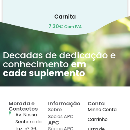
Carnita
7.30
€
Com IVA
Adicionar
Decadas de dedicação e
conhecimento
em
cada suplemento
Morada e
Informação
Conta
Contactos
Sobre
Minha Conta
Av. Nossa
Socios APC
Carrinho
Senhora da
APC
Luz, nº 36,
Sócios APC
Lista de