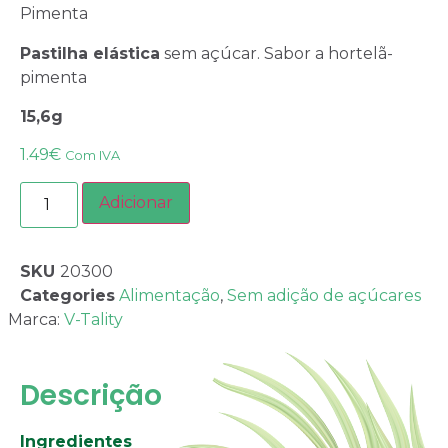
Pimenta
Pastilha elástica
sem açúcar. Sabor a hortelã-
pimenta
15,6g
1.49
€
Com IVA
Adicionar
SKU
20300
Categories
Alimentação
,
Sem adição de açúcares
Marca:
V-Tality
Descrição
Ingredientes