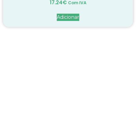
17.24
€
Com IVA
Adicionar
Decadas de dedicação e
conhecimento
em
cada suplemento