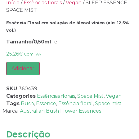
Início
/
Essências florais
/
Vegan
/ SLEEP ESSENCE
SPACE MIST
Essência Floral em solução de álcool vínico (alc: 12,5%
vol.)
Tamanho/0,50ml ℮
25.26
€
Com IVA
Adicionar
SKU
360439
Categories
Essências florais
,
Space Mist
,
Vegan
Tags
Bush
,
Essence
,
Essência floral
,
Space mist
Marca:
Australian Bush Flower Essences
Descrição