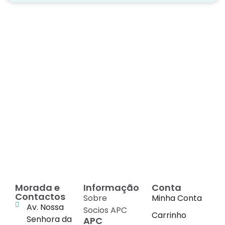
Decadas de dedicação e
conhecimento
em
cada suplemento
Morada e
Informação
Conta
Contactos
Sobre
Minha Conta
Av. Nossa
Socios APC
Carrinho
Senhora da
APC