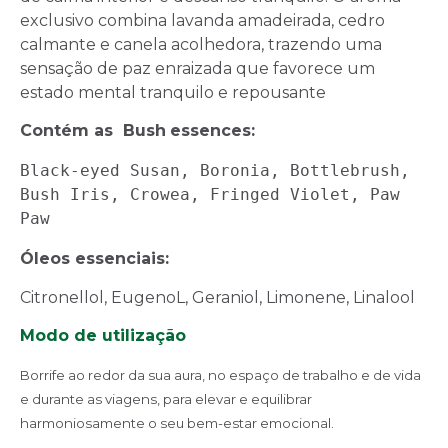
exclusivo combina lavanda amadeirada, cedro
calmante e canela acolhedora,
trazendo uma
sensação de paz enraizada que favorece um
estado mental tranquilo e
re
pousante
Con
tém
as
Bush
e
ssences
:
Black
-
eyed Susan, Boronia, Bottlebrush, 
Bush Iris, Crowea, Fringed Violet, Paw 
Paw
Óleos essenciais
:
Citronellol, EugenoL, Geraniol, Limonene, Lin
alool
Modo de utilização
Borrife ao redor da sua aura, no espaço de trabalho e de vida
e durante as viagens, para elevar e equilibrar
harmoniosamente o seu bem-estar emocional.