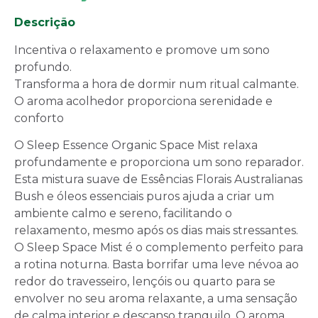
Descrição
Incentiva o relaxamento e promove um sono
profundo.
Transforma a hora de dormir num ritual calmante.
O aroma acolhedor proporciona serenidade e
conforto
O
Sleep Essence
Organic Space Mist
r
elax
a
profundamente e
proporciona
um sono
reparador
.
Esta mistura suave de Essências Florais Australianas
Bush e óleos essenciais puros ajuda
a criar um
ambiente calmo e sereno, facilitando o
relaxamento, mesmo após os dias mais
stressantes
.
O
Sleep Space Mist
é o complemento perfeito para
a rotina noturna. Basta borrifar uma
leve névoa ao
redor do travesseiro, lençóis ou quarto para se
envolver
no seu
aroma
relaxante, a uma sensação
de calma interior e descanso tranquilo.
O aroma