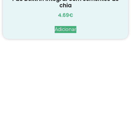
chia
4.69
€
Adicionar
Decadas de dedicação e
conhecimento
em
cada suplemento