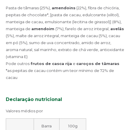
Pasta de tâmaras (25%),
amendoins
(22%), fibra de chicória,
pepitas de chocolate*, [pasta de cacau, edulcorante (xilitol),
manteiga de cacau, emulsionante (lecitina de girassol)] (8%),
manteiga de
amendoim
(7%), farelo de arroz integral,
avelãs
(5%), malte de arroz integral, manteiga de cacau (5%), cacau
em pó (5%), sumo de uva concentrado, amido de arroz,
aroma natural, sal marinho, extrato de chá verde, antioxidante
(vitamina E)
Pode outros
frutos de casca rija
e
caroços de tâmaras
*as pepitas de cacau contém um teor mínimo de 72% de
cacau
Declaração nutricional
Valores médios por
Barra
100g