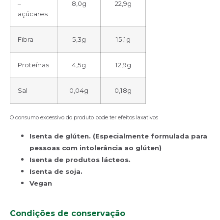
–
8,0g
22,9g
açúcares
Fibra
5,3g
15,1g
Proteínas
4,5g
12,9g
Sal
0,04g
0,18g
O consumo excessivo do produto pode ter efeitos laxativos
Isenta de glúten. (
Especialmente formulada para
pessoas com intolerância ao glúten)
Isenta de produtos lácteos.
Isenta de soja.
Vegan
Condições de conservação