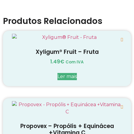
Produtos Relacionados
Xyligum® Fruit – Fruta
1.49
€
Com IVA
Ler mais
Propovex – Propólis + Equinácea
+Vitamina C