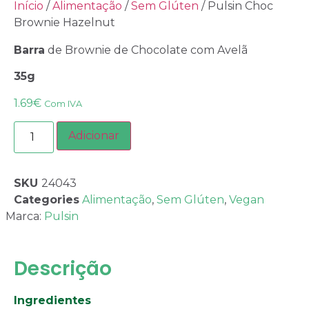
Início
/
Alimentação
/
Sem Glúten
/ Pulsin Choc
Brownie Hazelnut
Barra
de Brownie de Chocolate com Avelã
35g
1.69
€
Com IVA
Adicionar
SKU
24043
Categories
Alimentação
,
Sem Glúten
,
Vegan
Marca:
Pulsin
Descrição
Ingredientes