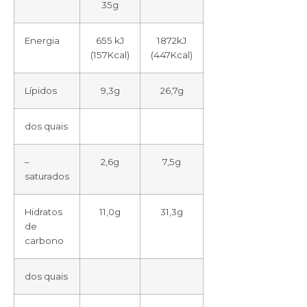
35g
Energia
655 kJ
1872kJ
(157Kcal)
(447Kcal)
Lípidos
9,3g
26,7g
dos quais
–
2,6g
7,5g
saturados
Hidratos
11,0g
31,3g
de
carbono
dos quais