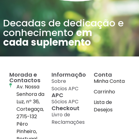
Decadas de dedicação e
conhecimento
em
cada suplemento
Morada e
Informação
Conta
Contactos
Sobre
Minha Conta
Av. Nossa
Socios APC
Carrinho
Senhora da
APC
Luz, nº 36,
Sócios APC
Lista de
Checkout
Cortegaça,
Desejos
Livro de
2715-132
Reclamações
Pêro
Pinheiro,
Portugal