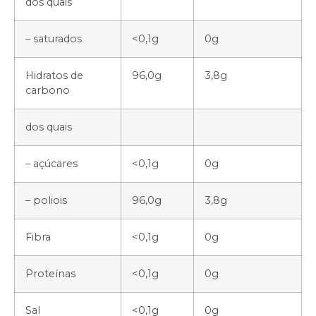
dos quais
– saturados
<0,1g
0g
Hidratos de
96,0g
3,8g
carbono
dos quais
– açúcares
<0,1g
0g
– poliois
96,0g
3,8g
Fibra
<0,1g
0g
Proteínas
<0,1g
0g
Sal
<0,1g
0g