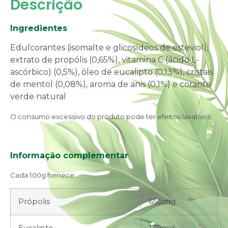
Descrição
Ingredientes
Edulcorantes (isomalte e glicosídeos de esteviol),
extrato de propólis (0,65%), vitamina C (ácido L-
ascórbico) (0,5%), óleo de eucalipto (0,13%), cristais
de mentol (0,08%), aroma de anis (0,1%) e corante
verde natural
O consumo excessivo do produto pode ter efeitos laxativos
Informação complementar
Cada 100g fornece:
Própolis
650mg