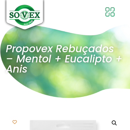
Propovex Rebuçados
– Mentol + Eucalipto +
Anis