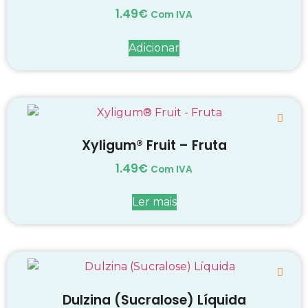
1.49
€
Com IVA
Adicionar
Xyligum® Fruit – Fruta
1.49
€
Com IVA
Ler mais
Dulzina (Sucralose) Líquida