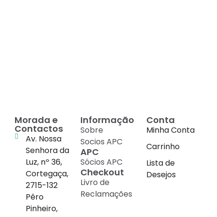
Decadas de dedicação e
conhecimento
em
cada suplemento
Morada e
Informação
Conta
Contactos
Sobre
Minha Conta
Av. Nossa
Socios APC
Carrinho
Senhora da
APC
Luz, nº 36,
Sócios APC
Lista de
Checkout
Cortegaça,
Desejos
Livro de
2715-132
Reclamações
Pêro
Pinheiro,