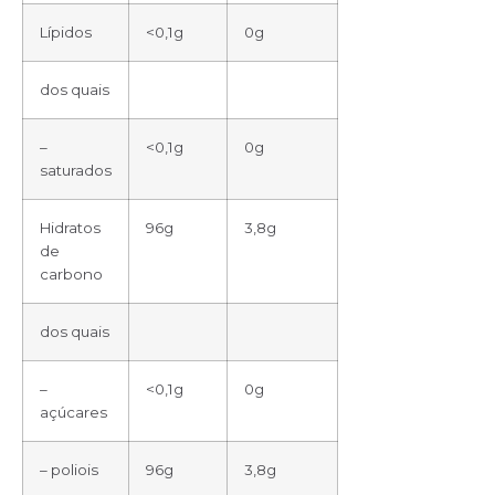
Lípidos
<0,1g
0g
dos quais
–
<0,1g
0g
saturados
Hidratos
96g
3,8g
de
carbono
dos quais
–
<0,1g
0g
açúcares
– poliois
96g
3,8g