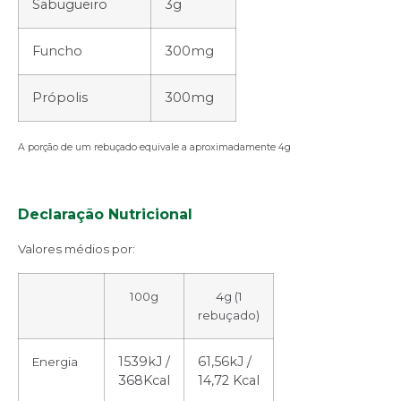
Sabugueiro
3g
Funcho
300mg
Própolis
300mg
A porção de um rebuçado equivale a aproximadamente 4g
Declaração Nutricional
Valores médios por:
100g
4g (1
rebuçado)
1539kJ /
61,56kJ /
Energia
368Kcal
14,72 Kcal