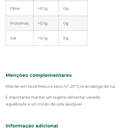
Fibra
<0,1g
0g
Proteínas
<0,1g
0g
Sal
<0,1g
0g
Menções complementares
Manter em local fresco e
seco (+/- 20ºC) e ao abrigo da luz
É importante manter um regime alimentar variado,
equilibrado e um modo de vida saudável
Informação adicional