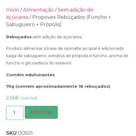
Início
/
Alimentação
/
Sem adição de
açúcares
/ Propovex Rebuçados (Funcho +
Sabugueiro + Própolis)
Rebuçados
sem adição de açúcares
Produto alimentar à base de isomalte ao qual é adicionado
baga de sabugueiro, extratos de própolis e funcho, aroma de
funcho e glicosídeos do esteviol.
Contêm edulcorantes
75g (contem aproximadamente 18 rebuçados)
2.56
€
Com IVA
Adicionar
SKU
00501