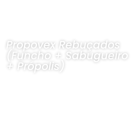
Propovex Rebuçados
(Funcho + Sabugueiro
+ Própolis)