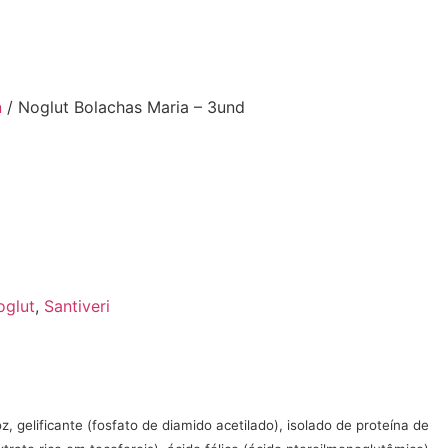
n
/ Noglut Bolachas Maria – 3und
oglut
,
Santiveri
, gelificante (fosfato de diamido acetilado), isolado de proteína de