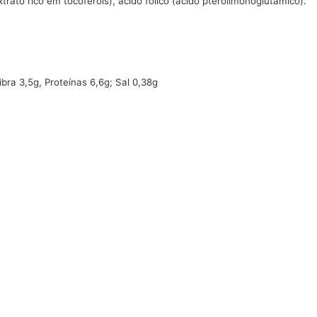
xtrato rico em tocoferois), ácido fólico (ácido pteroilmonoglutâmico).
bra 3,5g, Proteínas 6,6g; Sal 0,38g