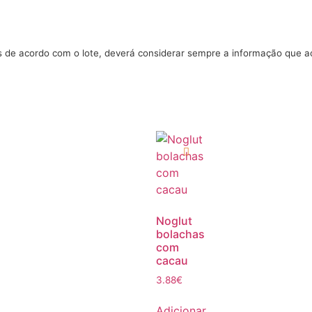
s de acordo com o lote, deverá considerar sempre a informação que 
Noglut
bolachas
com
cacau
3.88
€
Adicionar