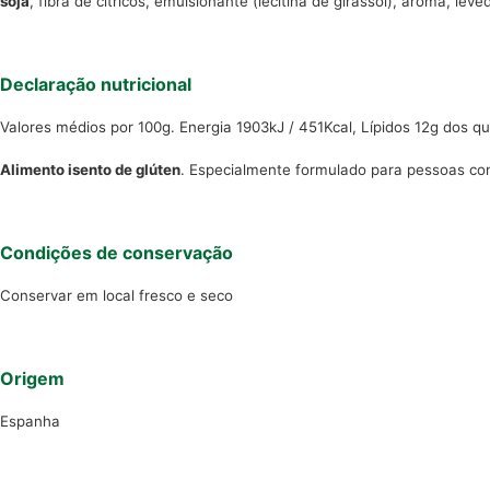
soja
, fibra de cítricos, emulsionante (lecitina de girassol), aroma, le
Declaração nutricional
Valores médios por 100g. Energia 1903kJ / 451Kcal, Lípidos 12g dos qu
Alimento isento de glúten
. Especialmente formulado para pessoas com
Condições de conservação
Conservar em local fresco e seco
Origem
Espanha