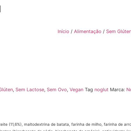
d
Início
/
Alimentação
/
Sem Glúte
Glúten
,
Sem Lactose
,
Sem Ovo
,
Vegan
Tag
noglut
Marca:
N
te (11,6%), maltodextrina de batata, farinha de milho, farinha de arroz