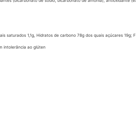
vedantes (bicarbonato de sódio, bicarbonato de amónia), antioxidante (e
ais saturados 1,1g, Hidratos de carbono 78g dos quais açúcares 19g; Fi
 intolerância ao glúten