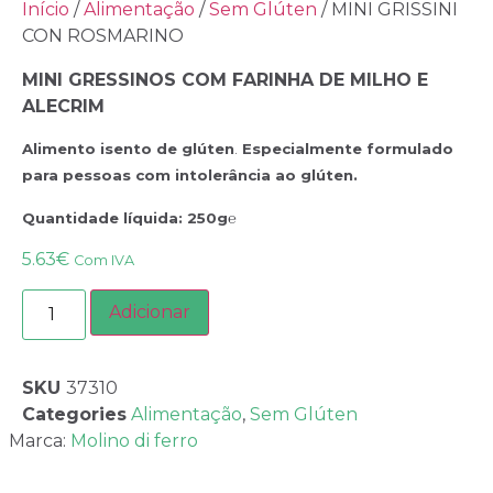
Início
/
Alimentação
/
Sem Glúten
/ MINI GRISSINI
CON ROSMARINO
MINI GRESSINOS COM FARINHA DE MILHO E
ALECRIM
Alimento isento de glúten
.
Especialmente formulado
para pessoas com intolerância ao glúten.
Quantidade líquida
: 250g
℮
5.63
€
Com IVA
Adicionar
SKU
37310
Categories
Alimentação
,
Sem Glúten
Marca:
Molino di ferro