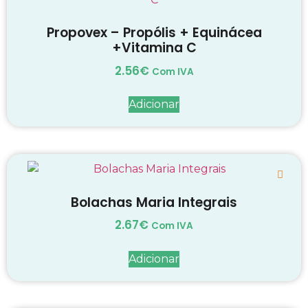
Propovex – Propólis + Equinácea
+Vitamina C
2.56
€
Com IVA
Adicionar
Bolachas Maria Integrais
2.67
€
Com IVA
Adicionar