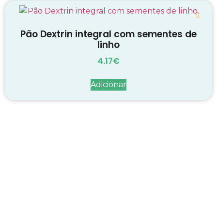
Pão Dextrin integral com sementes de
linho
4.17
€
Adicionar
Decadas de dedicação e
conhecimento
em