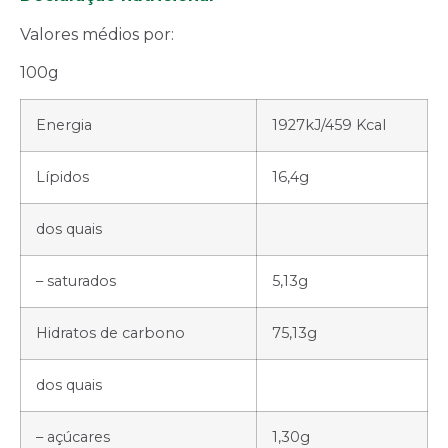
Valores médios por:
100g
Energia
1927kJ/459 Kcal
Lípidos
16,4g
dos quais
– saturados
5,13g
Hidratos de carbono
75,13g
dos quais
– açúcares
1,30g