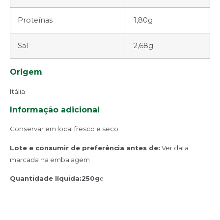
Proteínas
1,80g
Sal
2,68g
Origem
Itália
Informação adicional
Conservar em local fresco e seco
Lote e consumir de preferência antes de:
Ver data
marcada na embalagem
Quantidade líquida
:250g
℮