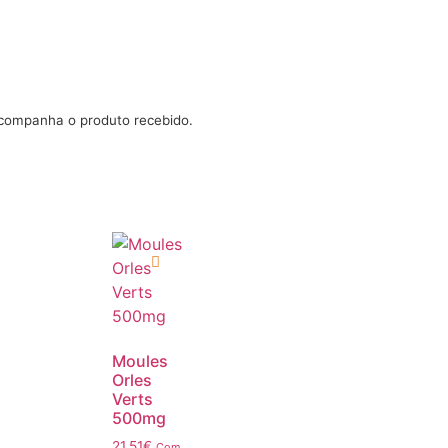
acompanha o produto recebido.
Moules
Orles
Verts
500mg
21.51
€
Com