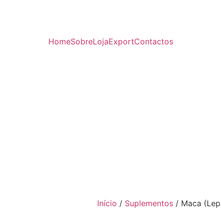
Home
Sobre
Loja
Export
Contactos
Início
/
Suplementos
/ Maca (Lep