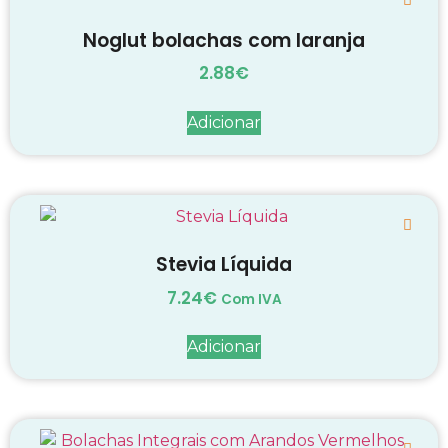
Noglut bolachas com laranja
2.88
€
Adicionar
Stevia Líquida
7.24
€
Com IVA
Adicionar