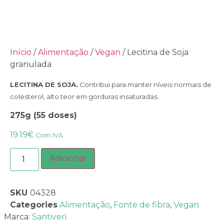
Início
/
Alimentação
/
Vegan
/ Lecitina de Soja
granulada
LECITINA DE SOJA.
Contribui para manter níveis normais de
colesterol, alto teor em gorduras insaturadas.
275g (55 doses)
19.19
€
Com IVA
Adicionar
SKU
04328
Categories
Alimentação
,
Fonte de fibra
,
Vegan
Marca:
Santiveri