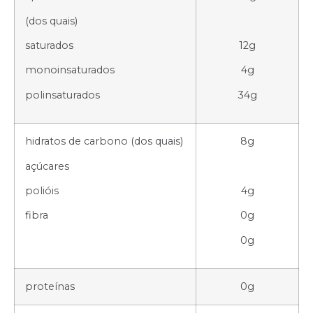
(dos quais)
saturados
12g
monoinsaturados
4g
polinsaturados
34g
hidratos de carbono (dos quais)
8g
açúcares
polióis
4g
fibra
0g
0g
proteínas
0g