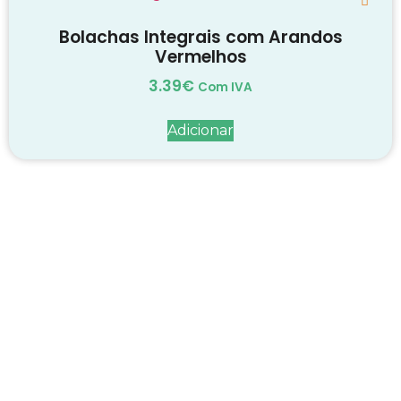
Bolachas Integrais com Arandos
Vermelhos
3.39
€
Com IVA
Adicionar
Decadas de dedicação e
conhecimento
em
cada suplemento