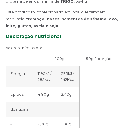
proteína de arroz, farinha de
TRIGO
, psyllium
Este produto foi confecionado em local que também
manuseia,
tremoço, nozes, sementes de
sésamo, ovo,
leite, glúten, aveia e soja
Declaração nutricional
Valores médios por:
100g 50g (1 porção)
Energia
1190kJ /
595kJ /
285kcal
142Kcal
Lípidos
4,80g
2,40g
dos quais
-
2,00g
1,00g