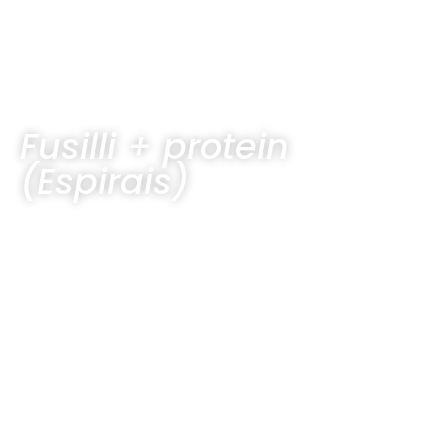
Fusilli + protein
(Espirais)