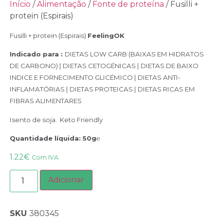
Início
/
Alimentação
/
Fonte de proteína
/ Fusilli +
protein (Espirais)
Fusilli + protein (Espirais)
F
eelingOK
Indicado para :
DIETAS LOW CARB (BAIXAS EM HIDRATOS
DE CARBONO) |
DIETAS CETOGÉNICAS |
DIETAS DE BAIXO
INDICE E FORNECIMENTO GLICÉMICO |
DIETAS ANTI-
INFLAMATÓRIAS |
DIETAS PROTEICAS | DIETAS RICAS EM
FIBRAS ALIMENTARES
Isento de soja. Keto Friendly
Quantidade líquida
: 50g
℮
1.22
€
Com IVA
Adicionar
SKU
380345