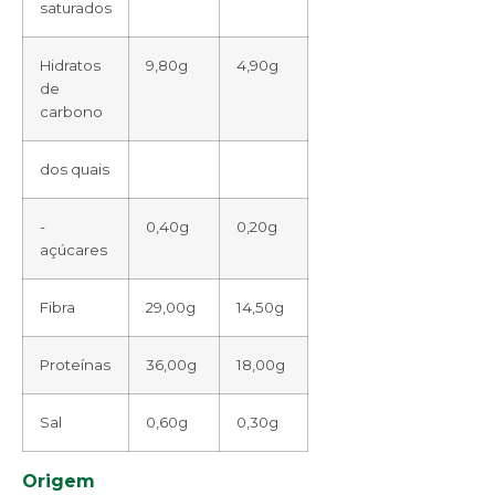
saturados
Hidratos
9,80g
4,90g
de
carbono
dos quais
-
0,40g
0,20g
açúcares
Fibra
29,00g
14,50g
Proteínas
36,00g
18,00g
Sal
0,60g
0,30g
Origem