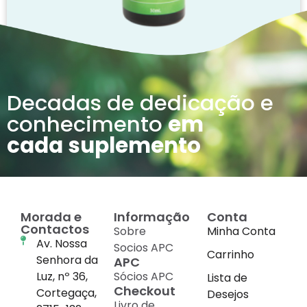
ADOL ESSENCE
17.24
€
Decadas de dedicação e
Com IVA
conhecimento
em
Adicionar
cada suplemento
Morada e
Informação
Conta
Contactos
Sobre
Minha Conta
Av. Nossa
Socios APC
Carrinho
Senhora da
APC
Luz, nº 36,
Sócios APC
Lista de
Checkout
Cortegaça,
Desejos
Livro de