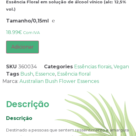
Essência Floral em solução de álcool vínico (alc: 12,5%
vol.)
Tamanho/0,15ml ℮
18.99
€
Com IVA
Adicionar
SKU
360034
Categories
Essências florais
,
Vegan
Tags
Bush
,
Essence
,
Essência floral
Marca:
Australian Bush Flower Essences
Descrição
Descrição
Destinado a pessoas que sentem ressentimento e amargura