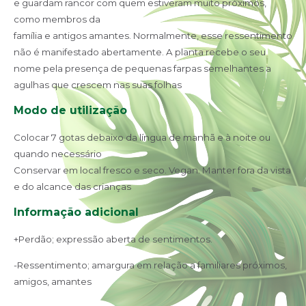
e guardam rancor com quem estiveram muito próximos,
como membros da
família e antigos amantes. Normalmente, esse ressentimento
não é manifestado abertamente. A planta recebe o seu
nome pela presença de pequenas farpas semelhantes a
agulhas que crescem nas suas folhas
Modo de utilização
Colocar 7 gotas debaixo da língua de manhã e à noite ou
quando necessário
Conservar em local fresco e seco. Vegan. Manter fora da vista
e do alcance das crianças
Informação adicional
+Perdão; expressão aberta de sentimentos.
-Ressentimento; amargura em relação a familiares próximos,
amigos, amantes