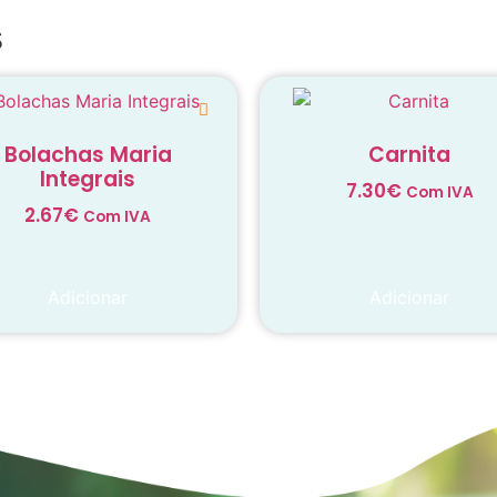
s
Bolachas Maria
Carnita
Integrais
7.30
€
Com IVA
2.67
€
Com IVA
Adicionar
Adicionar