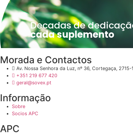
Decadas de dedicaçã
cada suplemento
Morada e Contactos
Av. Nossa Senhora da Luz, nº 36, Cortegaça, 2715-1
+351 219 677 420
geral@sovex.pt
Informação
Sobre
Socios APC
APC