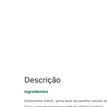
Descrição
Ingredientes
Edulcorante (xilitol), goma base da pastilha natural,
O seu consumo excessivo pode ter efeitos laxativos