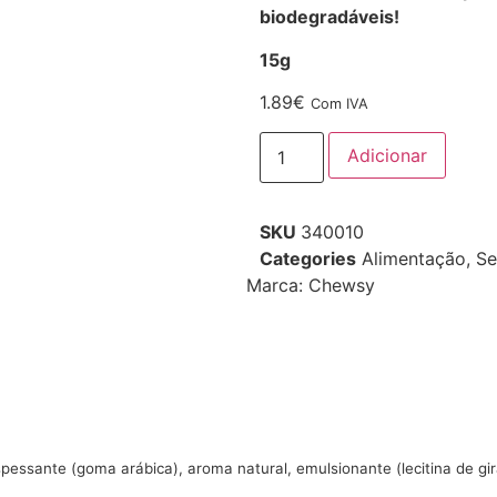
biodegradáveis!
15g
1.89
€
Com IVA
Adicionar
SKU
340010
Categories
Alimentação
,
Se
Marca:
Chewsy
 espessante (goma arábica), aroma natural, emulsionante (lecitina de g