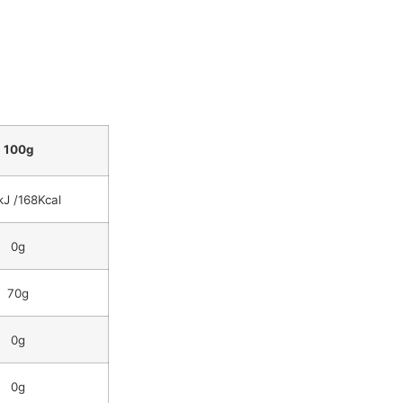
100g
J /168Kcal
0g
70g
0g
0g