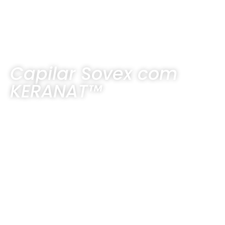
Capilar Sovex com
KERANAT™