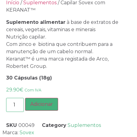
Início
/
Suplementos
/ Capilar Sovex com
KERANAT™
Suplemento alimentar
à base de extratos de
cereais, vegetais, vitaminas e minerais
Nutrição capilar.
Com zinco e biotina que contribuem para a
manutenção de um cabelo normal.
Keranat™ é uma marca registada de Arco,
Robertet Group.
30 Cápsulas (18g)
29.90
€
Com IVA
Adicionar
SKU
00049
Category
Suplementos
Marca:
Sovex