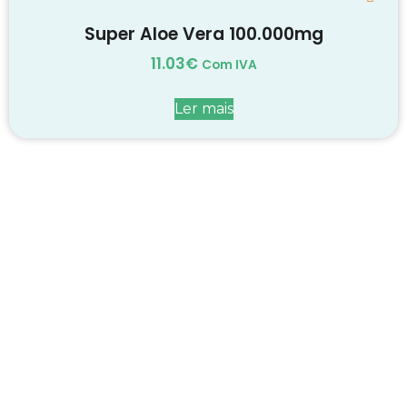
Super Aloe Vera 100.000mg
11.03
€
Com IVA
Ler mais
Decadas de dedicação e
conhecimento
em
cada suplemento