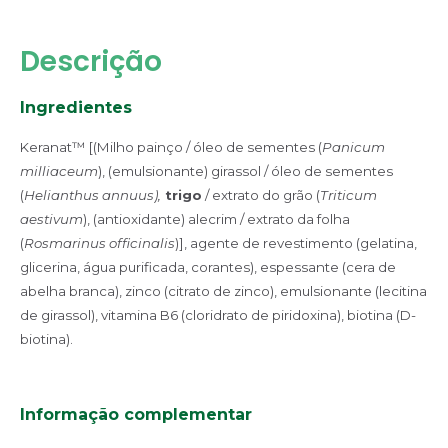
Descrição
Ingredientes
Keranat™ [(Milho painço / óleo de sementes (
Panicum
milliaceum
), (emulsionante) girassol / óleo de sementes
(
Helianthus annuus),
trigo
/ extrato do grão (
Triticum
aestivum
), (antioxidante) alecrim / extrato da folha
(
Rosmarinus officinalis
)], agente de revestimento (gelatina,
glicerina, água purificada, corantes), espessante (cera de
abelha branca), zinco (citrato de zinco), emulsionante (lecitina
de girassol), vitamina B6 (cloridrato de piridoxina), biotina (D-
biotina).
Informação complementar