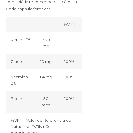
Toma diária recomendada: 1 cápsula
Cada cápsula fornece:
%VRN
Keranat™
300
*
mg
Zinco
10 mg
100%
Vitamina
1,4 mg
100%
B6
Biotina
50
100%
mcg
%VRN – Valor de Referência do
Nutriente | *VRN não
determinado