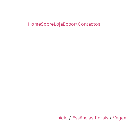
Home
Sobre
Loja
Export
Contactos
Início
/
Essências florais
/
Vegan