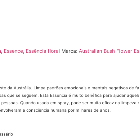
h
,
Essence
,
Essência floral
Marca:
Australian Bush Flower E
ste da Austrália. Limpa padrões emocionais e mentais negativos de f
adas que se seguem. Esta Essência é muito benéfica para ajudar aquel
e pessoas. Quando usada em spray, pode ser muito eficaz na limpeza
 envolveram a consciência humana por milhares de anos.
essário