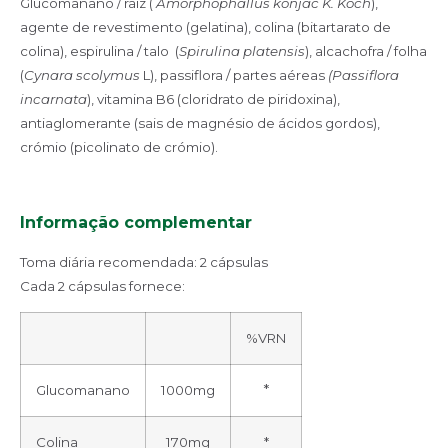
Glucomanano / raiz (
Amorphophallus konjac K. Koch
),
agente de revestimento (gelatina), colina (bitartarato de
colina), espirulina / talo (
Spirulina platensis
), alcachofra / folha
(
Cynara scolymus
L), passiflora / partes aéreas
(Passiflora
incarnata
), vitamina B6 (cloridrato de piridoxina),
antiaglomerante (sais de magnésio de ácidos gordos),
crómio (picolinato de crómio).
Informação complementar
Toma diária recomendada: 2 cápsulas
Cada 2 cápsulas fornece:
%VRN
*
Glucomanano
1000mg
Colina
170mg
*