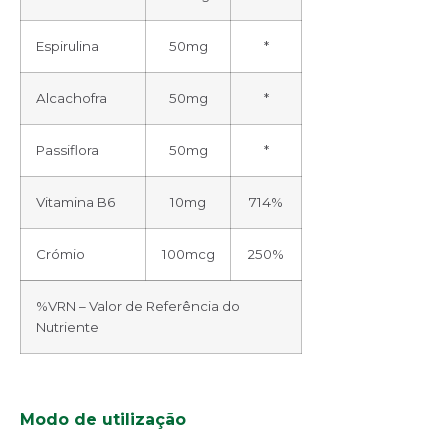
Espirulina
50mg
*
Alcachofra
50mg
*
Passiflora
50mg
*
Vitamina B6
10mg
714%
Crómio
100mcg
250%
%VRN – Valor de Referência do
Nutriente
Modo de
u
tilização